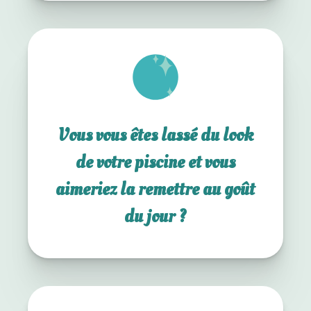
Vous vous êtes lassé du look
de votre piscine et vous
aimeriez la remettre au goût
du jour ?